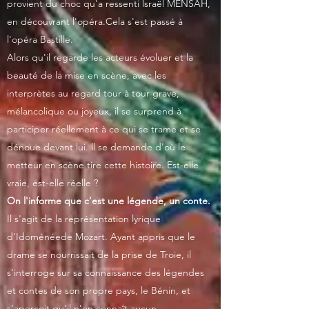
provient du choc qu'a ressenti lsraël MENSAH,
en découvrant l'opéra.Cela s'est passé à
l'opéra Bastille.
Alors qu'il regarde les acteurs évoluer et la
beauté de la mise en scène, avec les
interprètes au regard tour à tour grave,
mélancolique ou joyeux, il se surprend à
participer réellement à ce qui se trame et se
dénoue devant lui. ll se demande d'où le
metteur en scène tire cette histoire. Est-elle
vraie, est-elle réelle ?
On l'informe que c'est une légende, un conte.
Il s'agit de la représentation lyrique
d'Idoménéede Mozart. Ayant appris que le
drame se nourrissait de la prise de Troie, il
s'interroge sur sa connaissance des légendes
et contes de son propre pays, le Bénin, et
s'aperçoit qu'il n'en connaît aucun.