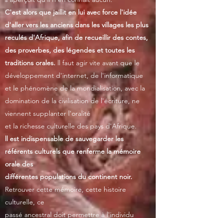
C'est alors que jaillit en lui avec force l'idée
d'aller vers les anciens dans les villages les plus
reculés d'Afrique, afin de recueillir des contes,
des proverbes, des légendes et toutes les
traditions orales.
ll faut agir vite avant que le
développement d'internet, de l'informatique
et le phénomène de la mondialisation, avec la
domination de la civilisation de l'écriture, ne
viennent supplanter l'oralité
et la richesse culturelle des pays d'Afrique.
ll est indispensable de sauvegarder les
référents culturels que renferme la mémoire
orale des
différentes populations du continent noir.
Retrouver cette mémoire, cette histoire
culturelle, ce
passé ancestral doit permettre à l'individu